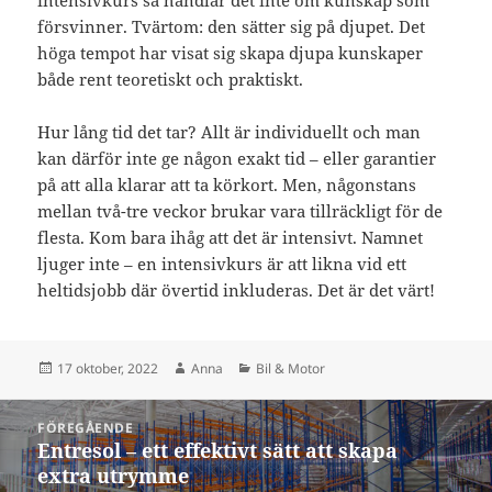
försvinner. Tvärtom: den sätter sig på djupet. Det
höga tempot har visat sig skapa djupa kunskaper
både rent teoretiskt och praktiskt.
Hur lång tid det tar? Allt är individuellt och man
kan därför inte ge någon exakt tid – eller garantier
på att alla klarar att ta körkort. Men, någonstans
mellan två-tre veckor brukar vara tillräckligt för de
flesta. Kom bara ihåg att det är intensivt. Namnet
ljuger inte – en intensivkurs är att likna vid ett
heltidsjobb där övertid inkluderas. Det är det värt!
Postat
Författare
Kategorier
17 oktober, 2022
Anna
Bil & Motor
Inläggsnavigering
FÖREGÅENDE
Entresol – ett effektivt sätt att skapa
Föregående
extra utrymme
inlägg: