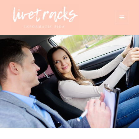
MENY
OCH
livetracks.se
WIDGETS