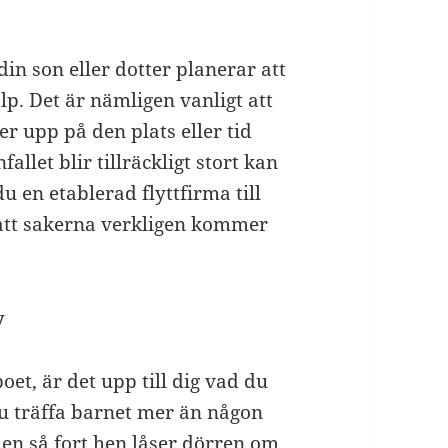
in son eller dotter planerar att
p. Det är nämligen vanligt att
er upp på den plats eller tid
let blir tillräckligt stort kan
du en etablerad flyttfirma till
 att sakerna verkligen kommer
lv
oet, är det upp till dig vad du
du träffa barnet mer än någon
en så fort hen låser dörren om