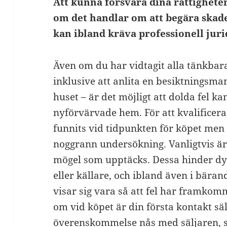
Att kunna försvara dina rättighete
om det handlar om att begära skade
kan ibland kräva professionell juri
Även om du har vidtagit alla tänkbara
inklusive att anlita en besiktningsma
huset – är det möjligt att dolda fel k
nyförvärvade hem. För att kvalificera 
funnits vid tidpunkten för köpet men 
noggrann undersökning. Vanligtvis ä
mögel som upptäcks. Dessa hinder dy
eller källare, och ibland även i bära
visar sig vara så att fel har framko
om vid köpet är din första kontakt sälj
överenskommelse nås med säljaren, s