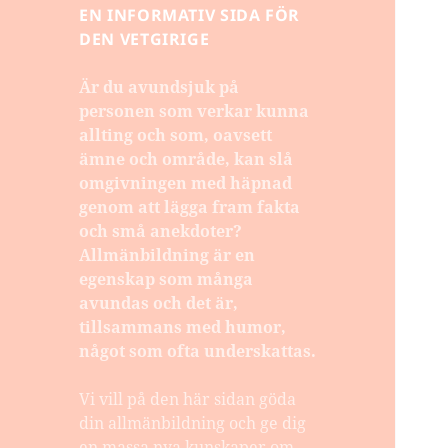
EN INFORMATIV SIDA FÖR
DEN VETGIRIGE
Är du avundsjuk på
personen som verkar kunna
allting och som, oavsett
ämne och område, kan slå
omgivningen med häpnad
genom att lägga fram fakta
och små anekdoter?
Allmänbildning är en
egenskap som många
avundas och det är,
tillsammans med humor,
något som ofta underskattas.
Vi vill på den här sidan göda
din allmänbildning och ge dig
en massa nya kunskaper om