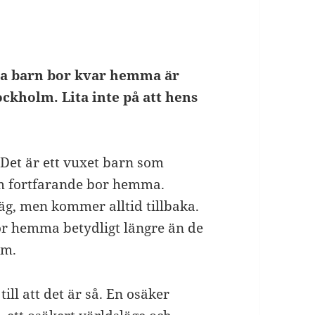
xna barn bor kvar hemma är
tockholm. Lita inte på att hens
Det är ett vuxet barn som
om fortfarande bor hemma.
äg, men kommer alltid tillbaka.
or hemma betydligt längre än de
olm.
ill att det är så. En osäker