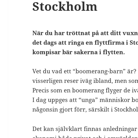
Stockholm
När du har tröttnat på att ditt vu
det dags att ringa en flyttfirma i S
kompisar bär sakerna i flytten.
Vet du vad ett “boomerang-barn” är? 
visserligen reser iväg ibland, men s
Precis som en boomerang flyger de iv
I dag uppges att “unga” människor b
någonsin gjort förr, särskilt i Stockh
Det kan självklart finnas anledningar t