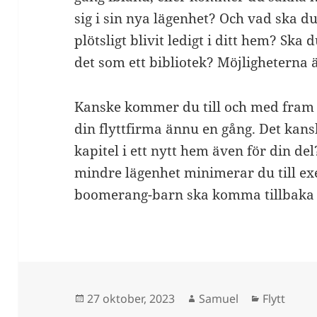
sig i sin nya lägenhet? Och vad ska
plötsligt blivit ledigt i ditt hem? Sk
det som ett bibliotek? Möjligheterna 
Kanske kommer du till och med fram t
din flyttfirma ännu en gång. Det kansk
kapitel i ett nytt hem även för din del?
mindre lägenhet minimerar du till exe
boomerang-barn ska komma tillbaka 
Postat
Författare
Kategorie
27 oktober, 2023
Samuel
Flytt