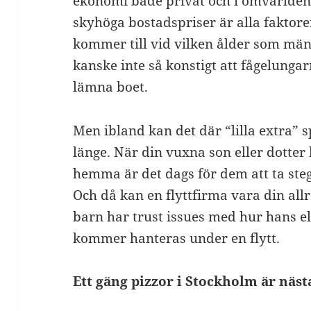
ekonomi både privat och i omvärlden,
skyhöga bostadspriser är alla faktore
kommer till vid vilken ålder som män
kanske inte så konstigt att fågelungarn
lämna boet.
Men ibland kan det där “lilla extra” spå
länge. När din vuxna son eller dotter
hemma är det dags för dem att ta steg
Och då kan en flyttfirma vara din allr
barn har trust issues med hur hans e
kommer hanteras under en flytt.
Ett gäng pizzor i Stockholm är näst