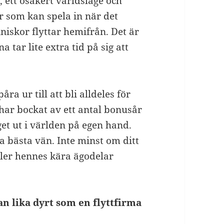
 ett osäkert världsläge och
r som kan spela in när det
niskor flyttar hemifrån. Det är
a tar lite extra tid på sig att
ra ur till att bli alldeles för
 har bockat av ett antal bonusår
et ut i världen på egen hand.
a bästa vän. Inte minst om ditt
ller hennes kära ägodelar
an lika dyrt som en flyttfirma