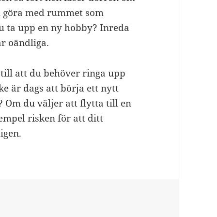
 du göra med rummet som
a du ta upp en ny hobby? Inreda
är oändliga.
ill att du behöver ringa upp
e är dags att börja ett nytt
 Om du väljer att flytta till en
mpel risken för att ditt
igen.
r