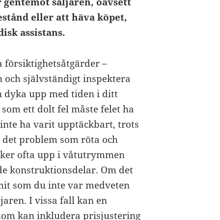
r gentemot säljaren, oavsett
stånd eller att häva köpet,
disk assistans.
 försiktighetsåtgärder –
n och självständigt inspektera
an dyka upp med tiden i ditt
som ett dolt fel måste felet ha
inte ha varit upptäckbart, trots
r det problem som röta och
ker ofta upp i våtutrymmen
nde konstruktionsdelar. Om det
mmit som du inte var medveten
aren. I vissa fall kan en
om kan inkludera prisjustering