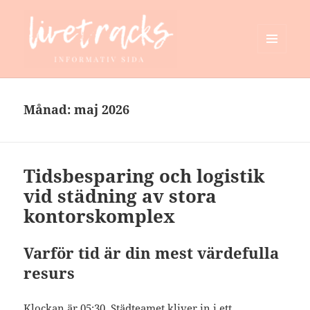
MENY
OCH
livetracks.se
WIDGETS
Månad:
maj 2026
Tidsbesparing och logistik
vid städning av stora
kontorskomplex
Varför tid är din mest värdefulla
resurs
Klockan är 05:30. Städteamet kliver in i ett